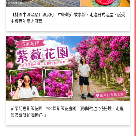
【桃園中壢景點】壢景町｜中壢城市故事館，走進日式老屋，感受
中壢百年歷史風華
苗栗苑裡紫薇花園｜700棵紫薇花盛開！夏季限定賞花秘境，走進
浪漫紫薇花海超好拍