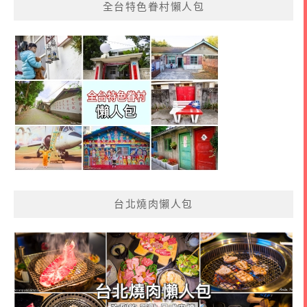
全台特色眷村懶人包
台北燒肉懶人包