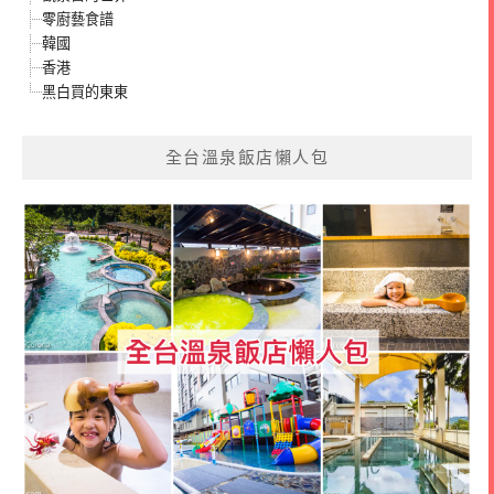
零廚藝食譜
韓國
香港
黑白買的東東
全台溫泉飯店懶人包