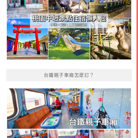
台鐵親子車廂怎麼訂？