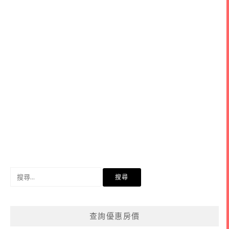
搜
尋
關
鍵
查詢優惠房價
字: