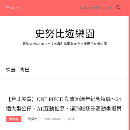
Skip
MENU
to
content
史努比遊樂園
歡迎來到SNOOPY控老母和搗蛋鬼女兒可樂娜的遊樂札記
標籤:
喬巴
【台北展覽】ONE PIECE 動畫20週年紀念特展～24
個大型公仔、AR互動拍照，讓海賊迷重溫動畫場景
北北基
史努比
2019-08-01
0