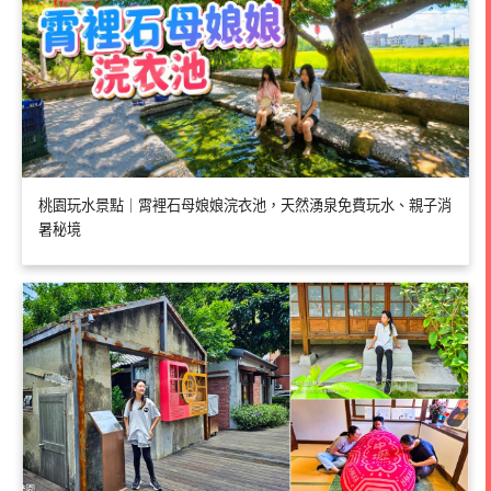
桃園玩水景點｜霄裡石母娘娘浣衣池，天然湧泉免費玩水、親子消
暑秘境