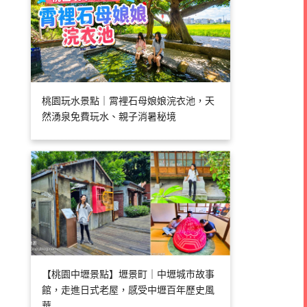
桃園玩水景點｜霄裡石母娘娘浣衣池，天
然湧泉免費玩水、親子消暑秘境
【桃園中壢景點】壢景町｜中壢城市故事
館，走進日式老屋，感受中壢百年歷史風
華