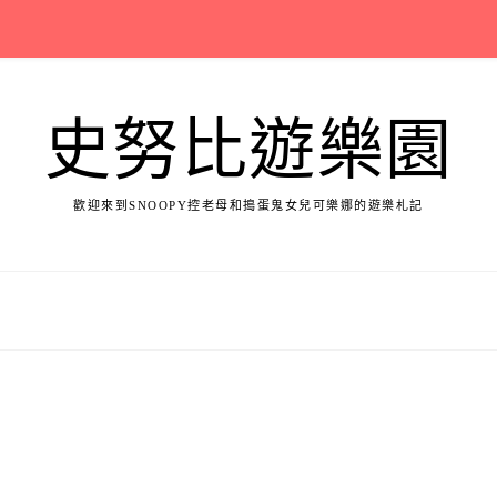
史努比遊樂園
歡迎來到SNOOPY控老母和搗蛋鬼女兒可樂娜的遊樂札記