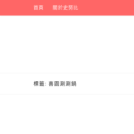
Skip
首頁
關於史努比
to
content
標籤:
喜園涮涮鍋