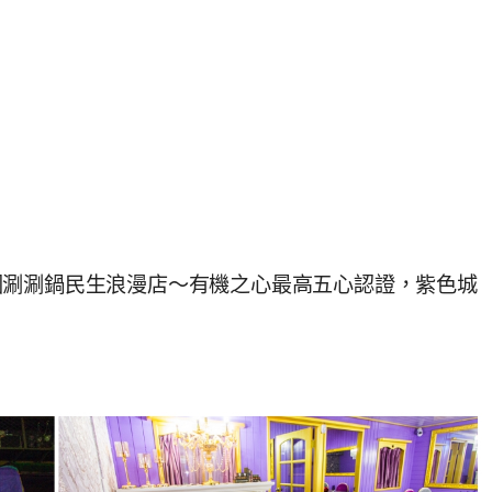
園涮涮鍋民生浪漫店～有機之心最高五心認證，紫色城