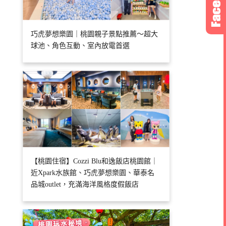
巧虎夢想樂園｜桃園親子景點推薦～超大
球池、角色互動、室內放電首選
【桃園住宿】Cozzi Blu和逸飯店桃園館｜
近Xpark水族館、巧虎夢想樂園、華泰名
品城outlet，充滿海洋風格度假飯店