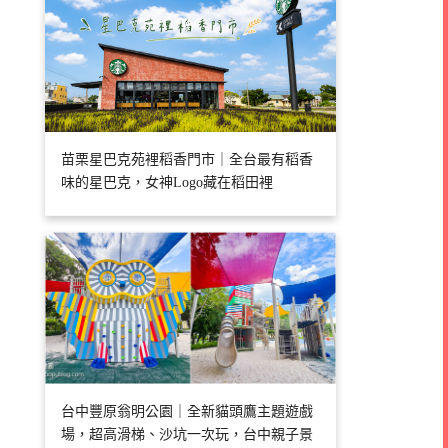
苗栗星巴克苑裡稻香門市｜全台最有稻香
味的星巴克，女神Logo藏在稻田裡
台中豐原翁明公園｜全新貓頭鷹主題遊戲
場，超高滑梯、沙坑一次玩，台中親子景