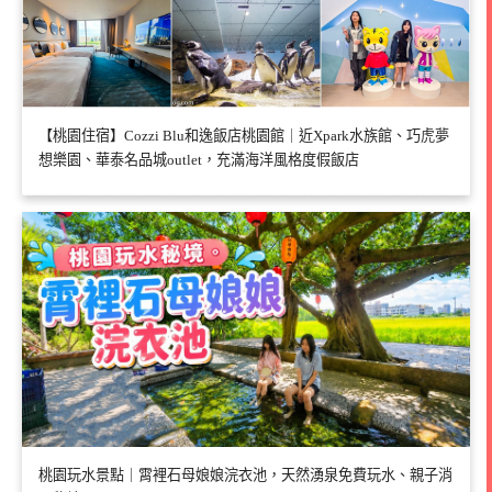
【桃園住宿】Cozzi Blu和逸飯店桃園館｜近Xpark水族館、巧虎夢
想樂園、華泰名品城outlet，充滿海洋風格度假飯店
桃園玩水景點｜霄裡石母娘娘浣衣池，天然湧泉免費玩水、親子消