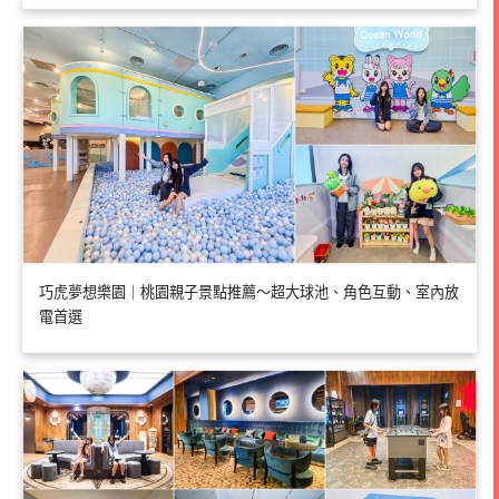
巧虎夢想樂園｜桃園親子景點推薦～超大球池、角色互動、室內放
電首選