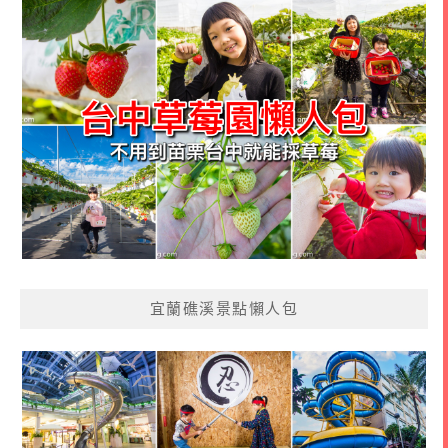
宜蘭礁溪景點懶人包