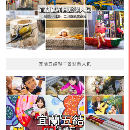
宜蘭五結親子景點懶人包