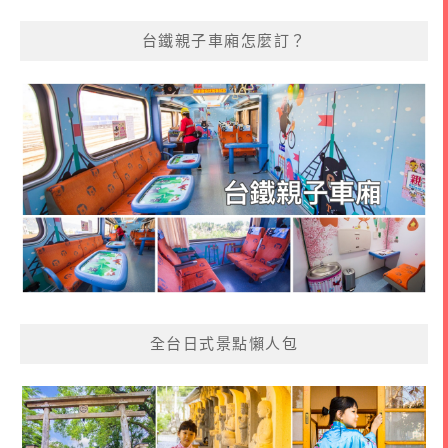
台鐵親子車廂怎麼訂？
全台日式景點懶人包