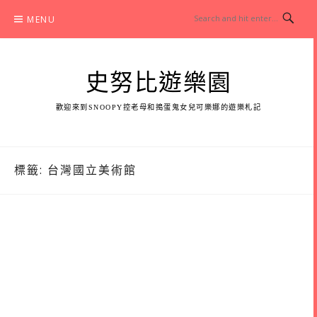
Skip
MENU
to
content
史努比遊樂園
歡迎來到SNOOPY控老母和搗蛋鬼女兒可樂娜的遊樂札記
標籤:
台灣國立美術館