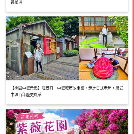
暑秘境
【桃園中壢景點】壢景町｜中壢城市故事館，走進日式老屋，感受
中壢百年歷史風華