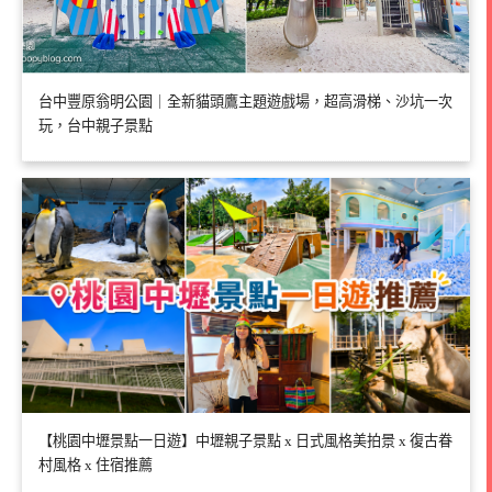
台中豐原翁明公園｜全新貓頭鷹主題遊戲場，超高滑梯、沙坑一次
玩，台中親子景點
【桃園中壢景點一日遊】中壢親子景點 x 日式風格美拍景 x 復古眷
村風格 x 住宿推薦