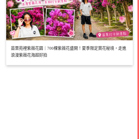
苗栗苑裡紫薇花園｜700棵紫薇花盛開！夏季限定賞花秘境，走進
浪漫紫薇花海超好拍