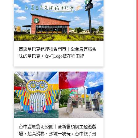
苗栗星巴克苑裡稻香門市｜全台最有稻香
味的星巴克，女神Logo藏在稻田裡
台中豐原翁明公園｜全新貓頭鷹主題遊戲
場，超高滑梯、沙坑一次玩，台中親子景