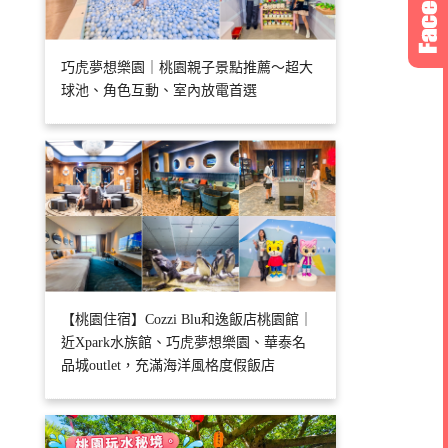
巧虎夢想樂園｜桃園親子景點推薦～超大
球池、角色互動、室內放電首選
【桃園住宿】Cozzi Blu和逸飯店桃園館｜
近Xpark水族館、巧虎夢想樂園、華泰名
品城outlet，充滿海洋風格度假飯店