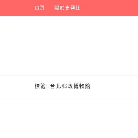
Skip
首頁
關於史努比
to
content
標籤:
台北郵政博物館