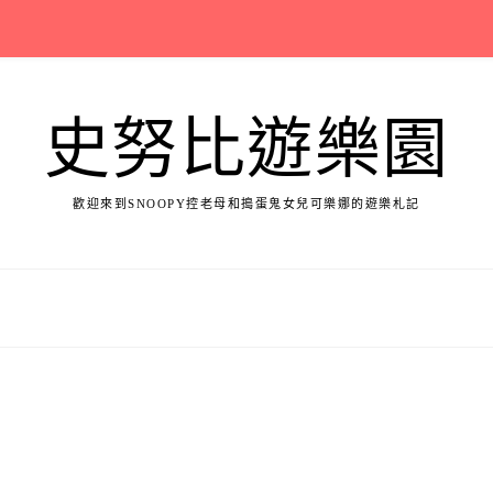
史努比遊樂園
歡迎來到SNOOPY控老母和搗蛋鬼女兒可樂娜的遊樂札記