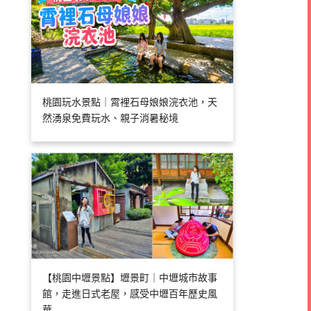
桃園玩水景點｜霄裡石母娘娘浣衣池，天
然湧泉免費玩水、親子消暑秘境
【桃園中壢景點】壢景町｜中壢城市故事
館，走進日式老屋，感受中壢百年歷史風
華