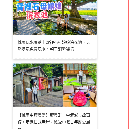
桃園玩水景點｜霄裡石母娘娘浣衣池，天
然湧泉免費玩水、親子消暑秘境
【桃園中壢景點】壢景町｜中壢城市故事
館，走進日式老屋，感受中壢百年歷史風
華