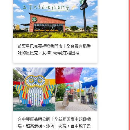
苗栗星巴克苑裡稻香門市｜全台最有稻香
味的星巴克，女神Logo藏在稻田裡
台中豐原翁明公園｜全新貓頭鷹主題遊戲
場，超高滑梯、沙坑一次玩，台中親子景