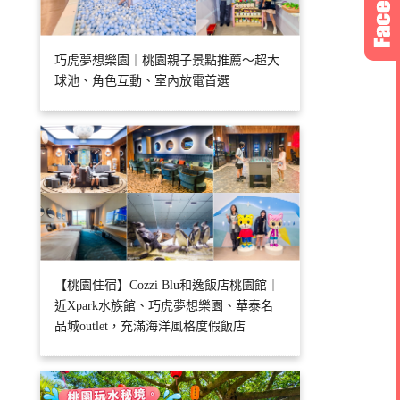
巧虎夢想樂園｜桃園親子景點推薦～超大
球池、角色互動、室內放電首選
【桃園住宿】Cozzi Blu和逸飯店桃園館｜
近Xpark水族館、巧虎夢想樂園、華泰名
品城outlet，充滿海洋風格度假飯店