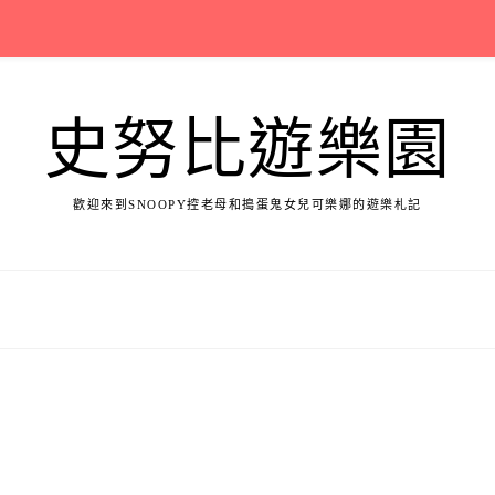
史努比遊樂園
歡迎來到SNOOPY控老母和搗蛋鬼女兒可樂娜的遊樂札記