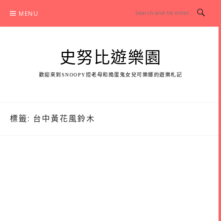
Skip
MENU
to
content
史努比遊樂園
歡迎來到SNOOPY控老母和搗蛋鬼女兒可樂娜的遊樂札記
標籤:
台中黃花風鈴木