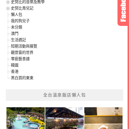
史努比的音樂及教學
史努比育兒記
懶人包
我的狗兒子
未分類
澳門
生活週記
短期活動與展覽
觀景窗的世界
零廚藝食譜
韓國
香港
黑白買的東東
全台溫泉飯店懶人包