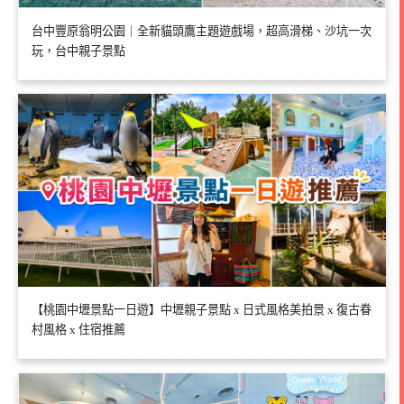
台中豐原翁明公園｜全新貓頭鷹主題遊戲場，超高滑梯、沙坑一次
玩，台中親子景點
【桃園中壢景點一日遊】中壢親子景點 x 日式風格美拍景 x 復古眷
村風格 x 住宿推薦