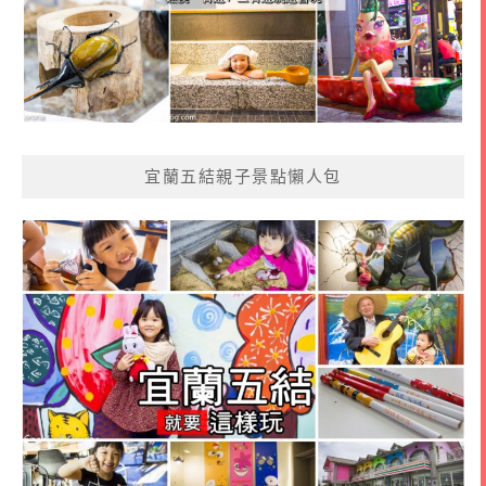
宜蘭五結親子景點懶人包