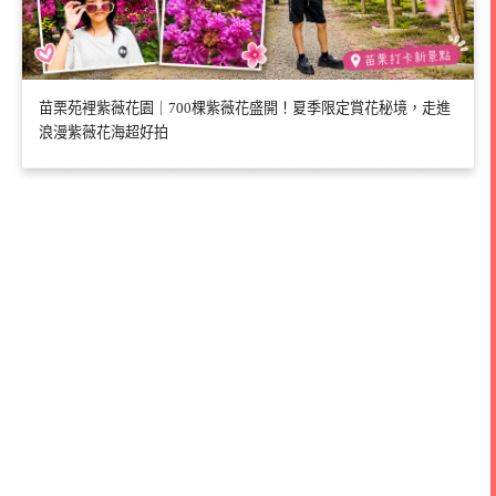
苗栗苑裡紫薇花園｜700棵紫薇花盛開！夏季限定賞花秘境，走進
浪漫紫薇花海超好拍