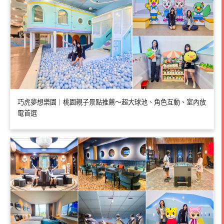
巧虎夢想樂園｜桃園親子景點推薦～超大球池、角色互動、室內放
電首選