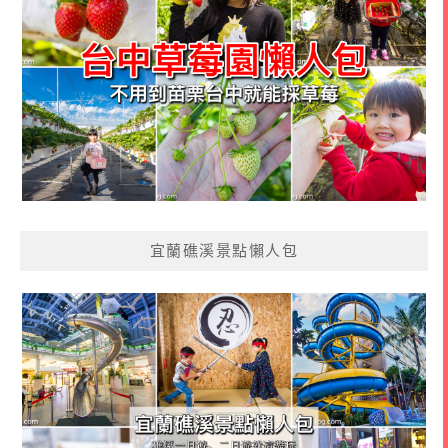
宜蘭礁溪景點懶人包