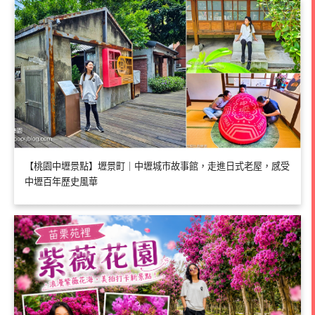
【桃園中壢景點】壢景町｜中壢城市故事館，走進日式老屋，感受
中壢百年歷史風華