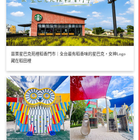
苗栗星巴克苑裡稻香門市｜全台最有稻香味的星巴克，女神Logo
藏在稻田裡