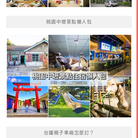
桃園中壢景點懶人包
台鐵親子車廂怎麼訂？