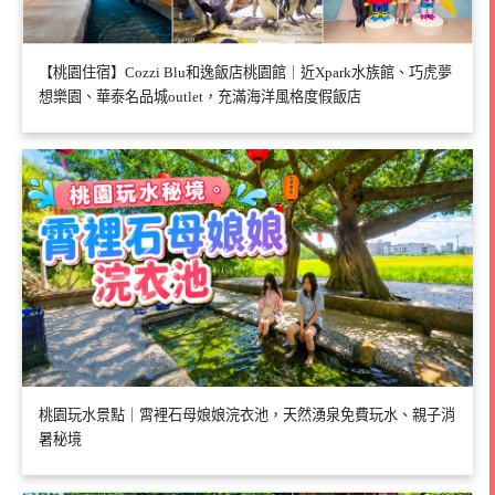
【桃園住宿】Cozzi Blu和逸飯店桃園館｜近Xpark水族館、巧虎夢
想樂園、華泰名品城outlet，充滿海洋風格度假飯店
桃園玩水景點｜霄裡石母娘娘浣衣池，天然湧泉免費玩水、親子消
暑秘境