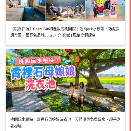
【桃園住宿】Cozzi Blu和逸飯店桃園館｜近Xpark水族館、巧虎夢
想樂園、華泰名品城outlet，充滿海洋風格度假飯店
桃園玩水景點｜霄裡石母娘娘浣衣池，天然湧泉免費玩水、親子消
暑秘境