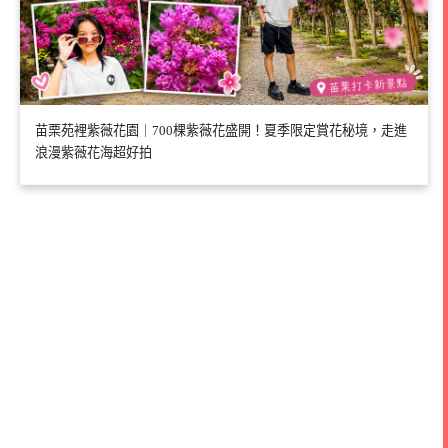
苗栗苑裡紫薇花園｜700棵紫薇花盛開！夏季限定賞花秘境，走進
浪漫紫薇花海超好拍