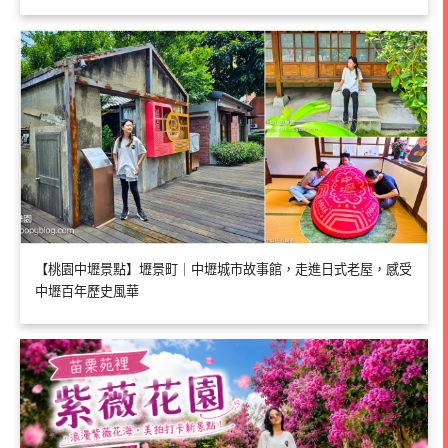
【桃園中壢景點】壢景町｜中壢城市故事館，走進日式老屋，感受
中壢百年歷史風華