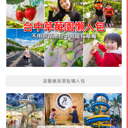
宜蘭礁溪景點懶人包