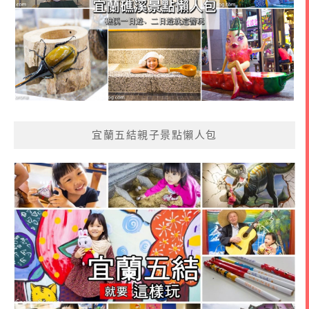
宜蘭五結親子景點懶人包