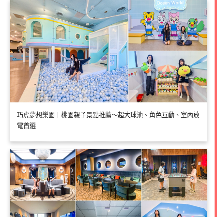
巧虎夢想樂園｜桃園親子景點推薦～超大球池、角色互動、室內放
電首選