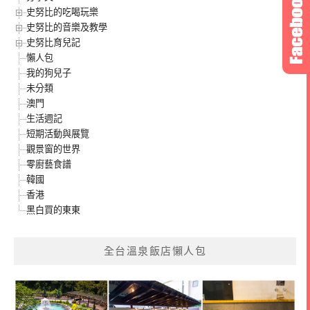
史努比的吃喝玩樂
史努比的音樂及教學
史努比育兒記
懶人包
我的狗兒子
未分類
澳門
生活週記
短期活動與展覽
觀景窗的世界
零廚藝食譜
韓國
香港
黑白買的東東
全台溫泉飯店懶人包