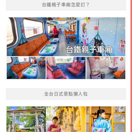
台鐵親子車廂怎麼訂？
全台日式景點懶人包