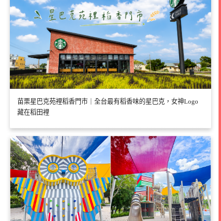
苗栗星巴克苑裡稻香門市｜全台最有稻香味的星巴克，女神Logo
藏在稻田裡