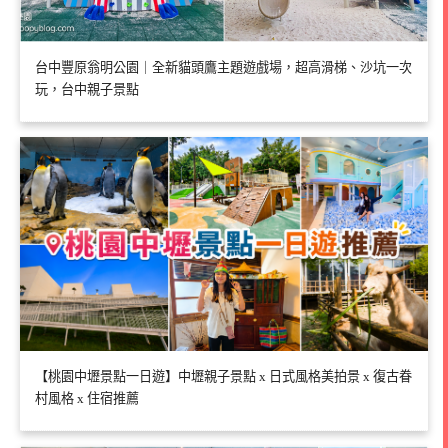
台中豐原翁明公園｜全新貓頭鷹主題遊戲場，超高滑梯、沙坑一次
玩，台中親子景點
【桃園中壢景點一日遊】中壢親子景點 x 日式風格美拍景 x 復古眷
村風格 x 住宿推薦