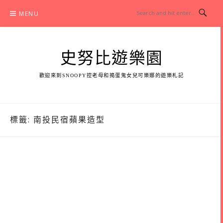
Skip
MENU
to
content
史努比遊樂園
歡迎來到SNOOPY控老母和搗蛋鬼女兒可樂娜的遊樂札記
標籤:
南投民宿蘋果造型