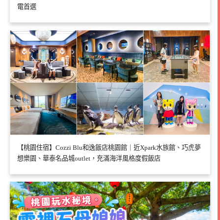
電首選
【桃園住宿】Cozzi Blu和逸飯店桃園館｜近Xpark水族館、巧虎夢
想樂園、華泰名品城outlet，充滿海洋風格度假飯店