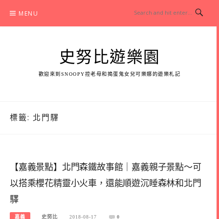
Skip
MENU
to
content
史努比遊樂園
歡迎來到SNOOPY控老母和搗蛋鬼女兒可樂娜的遊樂札記
標籤:
北門驛
【嘉義景點】北門森鐵故事館｜嘉義親子景點～可
以搭乘櫻花精靈小火車，還能順遊沉睡森林和北門
驛
嘉義
史努比
2018-08-17
0