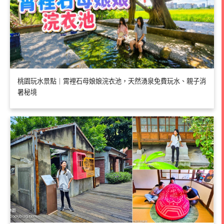
桃園玩水景點｜霄裡石母娘娘浣衣池，天然湧泉免費玩水、親子消
暑秘境