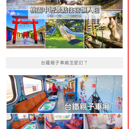
台鐵親子車廂怎麼訂？