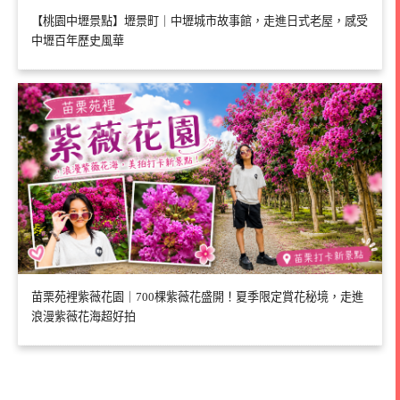
【桃園中壢景點】壢景町｜中壢城市故事館，走進日式老屋，感受
中壢百年歷史風華
苗栗苑裡紫薇花園｜700棵紫薇花盛開！夏季限定賞花秘境，走進
浪漫紫薇花海超好拍