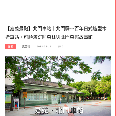
【嘉義景點】北門車站｜北門驛～百年日式造型木
造車站，可順遊沉睡森林與北門森鐵故事館
嘉義
史努比
2018-08-14
0