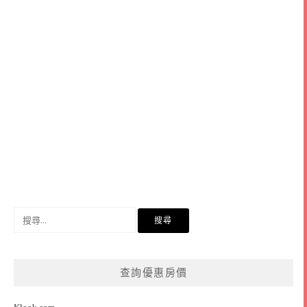
搜
尋
關
鍵
查詢優惠房價
字: