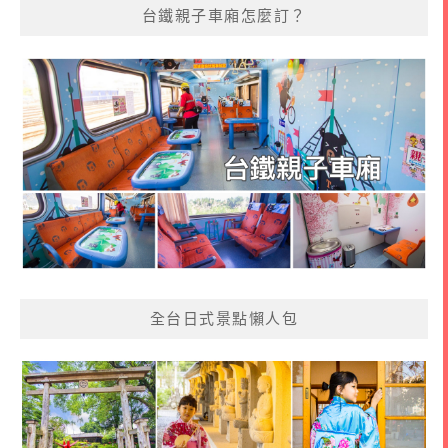
台鐵親子車廂怎麼訂？
全台日式景點懶人包