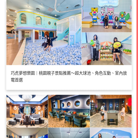
巧虎夢想樂園｜桃園親子景點推薦～超大球池、角色互動、室內放
電首選