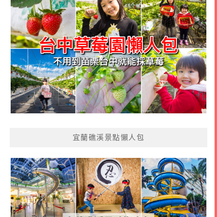
宜蘭礁溪景點懶人包