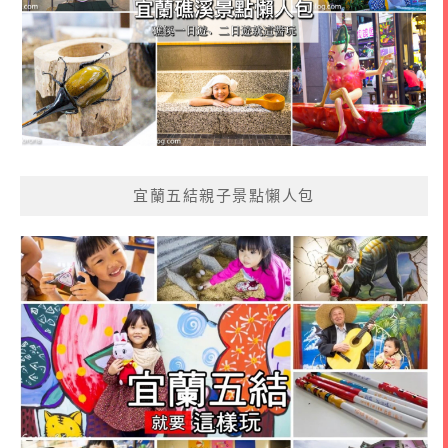
宜蘭五結親子景點懶人包