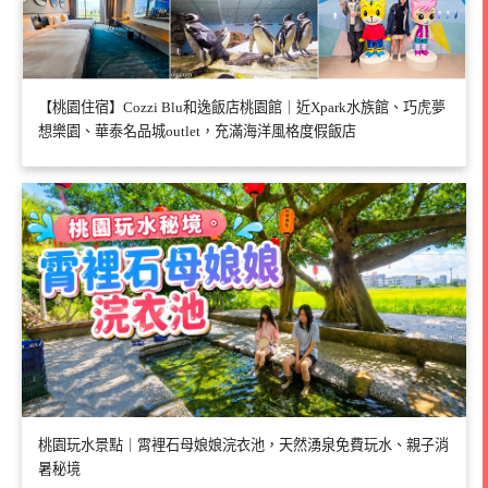
【桃園住宿】Cozzi Blu和逸飯店桃園館｜近Xpark水族館、巧虎夢
想樂園、華泰名品城outlet，充滿海洋風格度假飯店
桃園玩水景點｜霄裡石母娘娘浣衣池，天然湧泉免費玩水、親子消
暑秘境