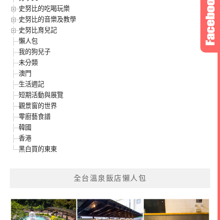
史努比的吃喝玩樂
史努比的音樂及教學
史努比育兒記
懶人包
我的狗兒子
未分類
澳門
生活週記
短期活動與展覽
觀景窗的世界
零廚藝食譜
韓國
香港
黑白買的東東
全台溫泉飯店懶人包