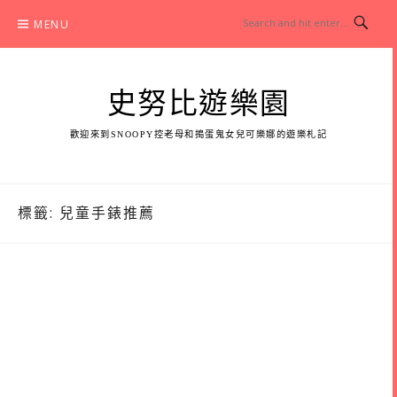
Skip
MENU
to
content
史努比遊樂園
歡迎來到SNOOPY控老母和搗蛋鬼女兒可樂娜的遊樂札記
標籤:
兒童手錶推薦