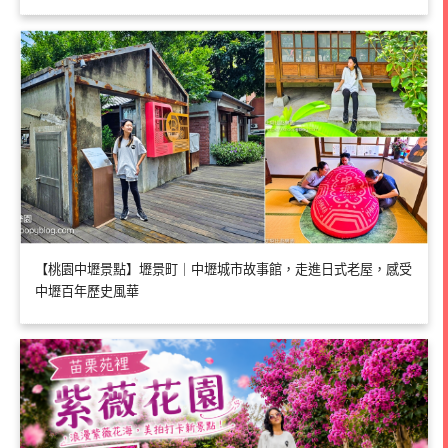
【桃園中壢景點】壢景町｜中壢城市故事館，走進日式老屋，感受
中壢百年歷史風華