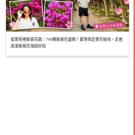
苗栗苑裡紫薇花園｜700棵紫薇花盛開！夏季限定賞花秘境，走進
浪漫紫薇花海超好拍