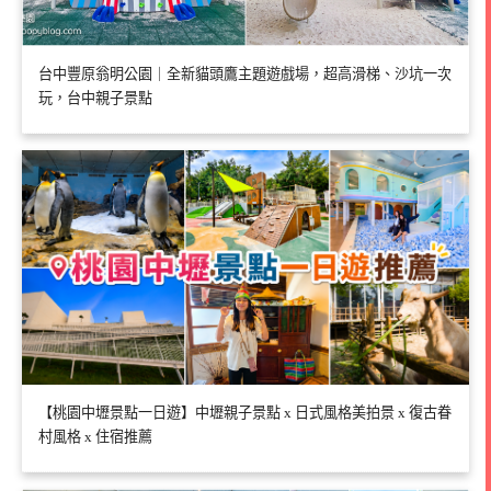
台中豐原翁明公園｜全新貓頭鷹主題遊戲場，超高滑梯、沙坑一次
玩，台中親子景點
【桃園中壢景點一日遊】中壢親子景點 x 日式風格美拍景 x 復古眷
村風格 x 住宿推薦