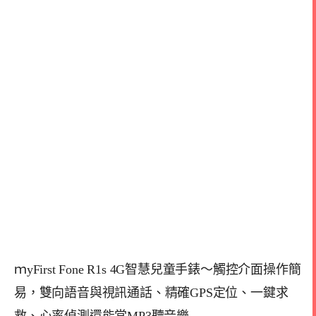
ｍyFirst Fone R1s 4G智慧兒童手錶～觸控介面操作簡
易，雙向語音與視訊通話、精確GPS定位、一鍵求
救、心率偵測還能當MP3聽音樂