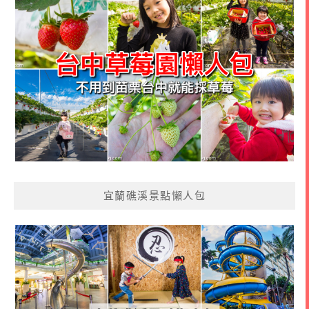
宜蘭礁溪景點懶人包