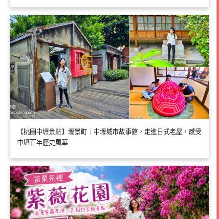
【桃園中壢景點】壢景町｜中壢城市故事館，走進日式老屋，感受
中壢百年歷史風華