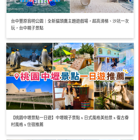
台中豐原翁明公園｜全新貓頭鷹主題遊戲場，超高滑梯、沙坑一次
玩，台中親子景點
【桃園中壢景點一日遊】中壢親子景點 x 日式風格美拍景 x 復古眷
村風格 x 住宿推薦