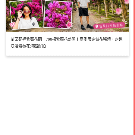
苗栗苑裡紫薇花園｜700棵紫薇花盛開！夏季限定賞花秘境，走進
浪漫紫薇花海超好拍