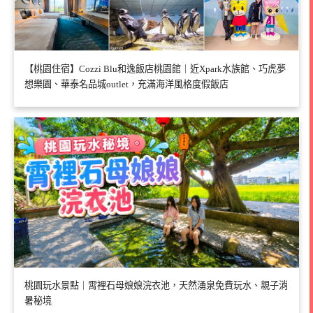
【桃園住宿】Cozzi Blu和逸飯店桃園館｜近Xpark水族館、巧虎夢
想樂園、華泰名品城outlet，充滿海洋風格度假飯店
桃園玩水景點｜霄裡石母娘娘浣衣池，天然湧泉免費玩水、親子消
暑秘境