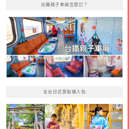
台鐵親子車廂怎麼訂？
全台日式景點懶人包