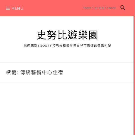
Skip
MENU
to
content
史努比遊樂園
歡迎來到SNOOPY控老母和搗蛋鬼女兒可樂娜的遊樂札記
標籤:
傳統藝術中心住宿