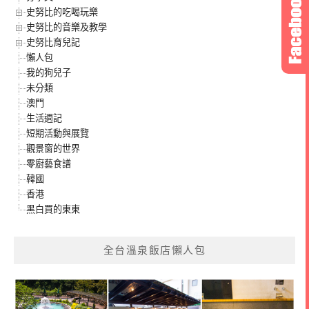
史努比的吃喝玩樂
史努比的音樂及教學
史努比育兒記
懶人包
我的狗兒子
未分類
澳門
生活週記
短期活動與展覽
觀景窗的世界
零廚藝食譜
韓國
香港
黑白買的東東
全台溫泉飯店懶人包