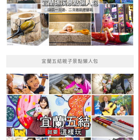
宜蘭五結親子景點懶人包