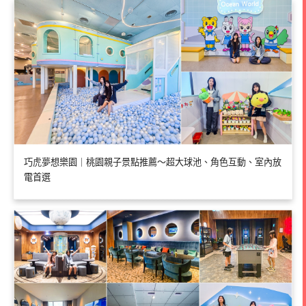
巧虎夢想樂園｜桃園親子景點推薦～超大球池、角色互動、室內放
電首選