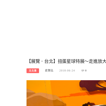
【展覽．台北】扭蛋星球特展～走進放
史努比
2018-06-24
0
北北基