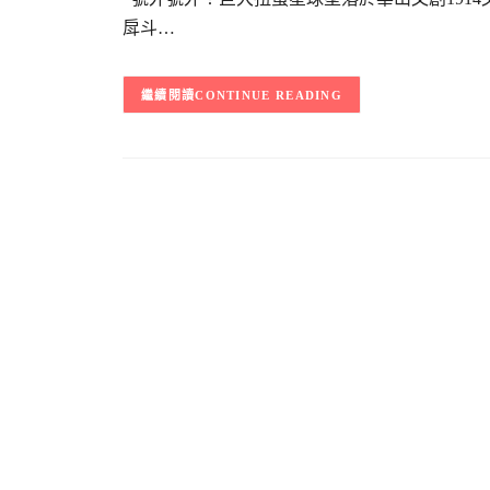
戽斗…
CONTINUE READING