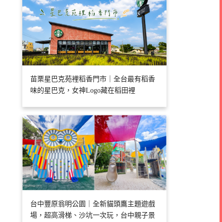
苗栗星巴克苑裡稻香門市｜全台最有稻香
味的星巴克，女神Logo藏在稻田裡
台中豐原翁明公園｜全新貓頭鷹主題遊戲
場，超高滑梯、沙坑一次玩，台中親子景