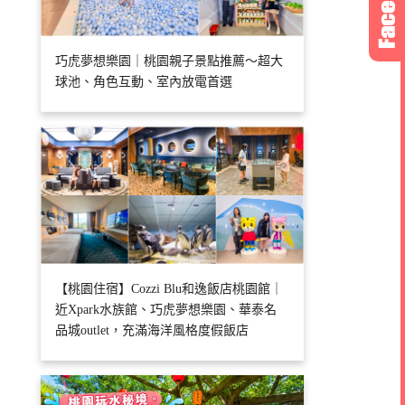
巧虎夢想樂園｜桃園親子景點推薦～超大
球池、角色互動、室內放電首選
【桃園住宿】Cozzi Blu和逸飯店桃園館｜
近Xpark水族館、巧虎夢想樂園、華泰名
品城outlet，充滿海洋風格度假飯店