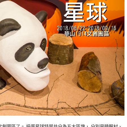
文創園區了。 扭蛋星球特展共分為五大區塊， 分別是睡眠村、