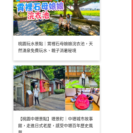
桃園玩水景點｜霄裡石母娘娘浣衣池，天
然湧泉免費玩水、親子消暑秘境
【桃園中壢景點】壢景町｜中壢城市故事
館，走進日式老屋，感受中壢百年歷史風
華