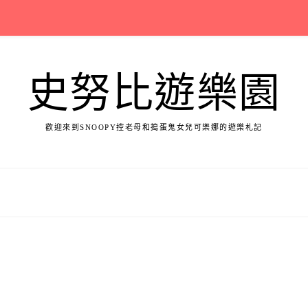
史努比遊樂園
歡迎來到SNOOPY控老母和搗蛋鬼女兒可樂娜的遊樂札記