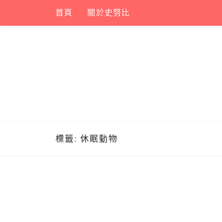
Skip
首頁
關於史努比
to
content
標籤:
休眠動物