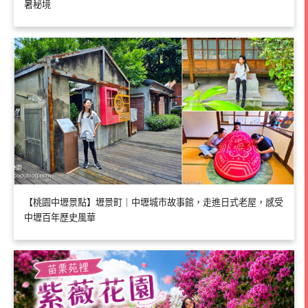
暑秘境
【桃園中壢景點】壢景町｜中壢城市故事館，走進日式老屋，感受
中壢百年歷史風華