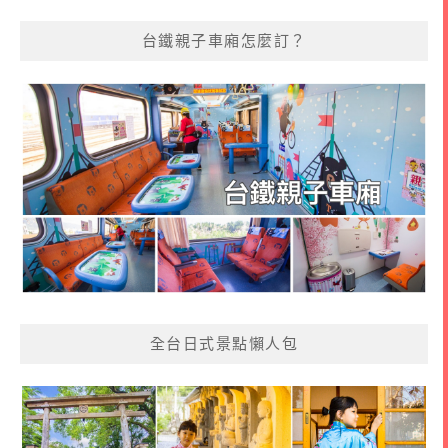
台鐵親子車廂怎麼訂？
全台日式景點懶人包