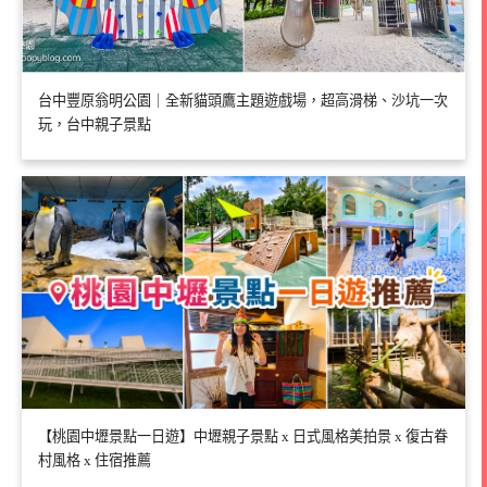
台中豐原翁明公園｜全新貓頭鷹主題遊戲場，超高滑梯、沙坑一次
玩，台中親子景點
【桃園中壢景點一日遊】中壢親子景點 x 日式風格美拍景 x 復古眷
村風格 x 住宿推薦