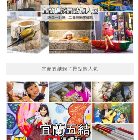
宜蘭五結親子景點懶人包