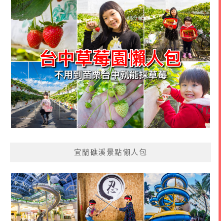
宜蘭礁溪景點懶人包