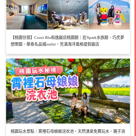
【桃園住宿】Cozzi Blu和逸飯店桃園館｜近Xpark水族館、巧虎夢
想樂園、華泰名品城outlet，充滿海洋風格度假飯店
桃園玩水景點｜霄裡石母娘娘浣衣池，天然湧泉免費玩水、親子消