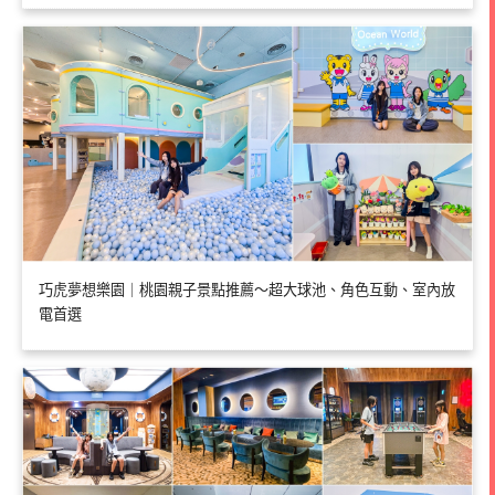
巧虎夢想樂園｜桃園親子景點推薦～超大球池、角色互動、室內放
電首選