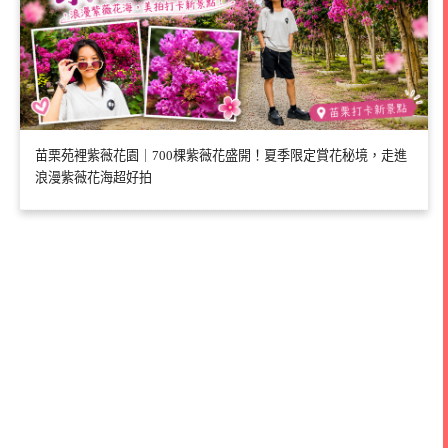
苗栗苑裡紫薇花園｜700棵紫薇花盛開！夏季限定賞花秘境，走進
浪漫紫薇花海超好拍