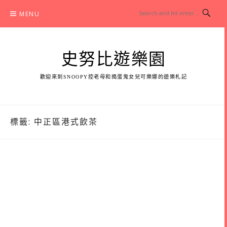
Skip
MENU
to
content
史努比遊樂園
歡迎來到SNOOPY控老母和搗蛋鬼女兒可樂娜的遊樂札記
標籤:
中正區港式飲茶